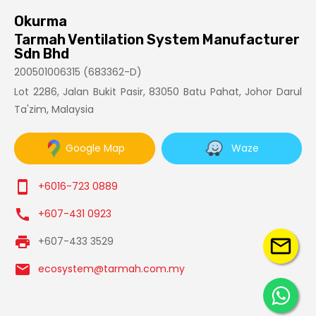
Okurma
Tarmah Ventilation System Manufacturer
Sdn Bhd
200501006315 (683362-D)
Lot 2286, Jalan Bukit Pasir, 83050 Batu Pahat, Johor Darul
Ta'zim, Malaysia
Google Map
Waze
smartphone
+6016-723 0889
call
+607-431 0923
print
+607-433 3529
mail_outline
email
ecosystem@tarmah.com.my